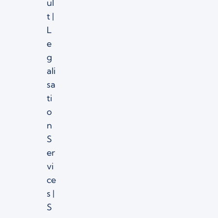
ul
t |
L
e
g
ali
sa
ti
o
n
S
er
vi
ce
s |
S