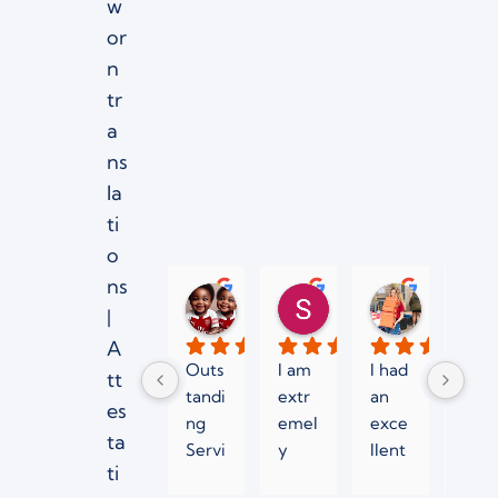
w
or
n
tr
a
ns
la
ti
o
ns
jean N.
Sergei K.
Sabrina P
|
2 месяца назад
3 месяца назад
5 месяцев 
A
Outs
I am 
I had 
Very
tt
tandi
extr
an 
fast 
es
ng 
emel
exce
wor
ta
Servi
y 
llent 
ing 
ti
ce 
satisf
expe
time