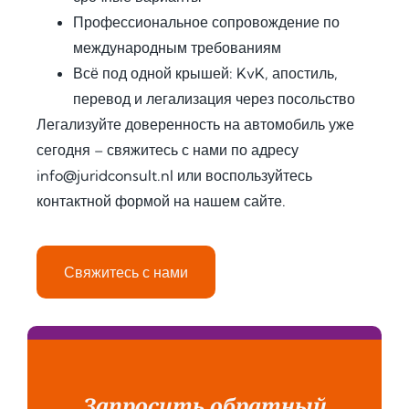
proc
n 
ents 
Профессиональное сопровождение по
ess 
save
in 
международным требованиям
for 
d me 
detai
Всё под одной крышей: KvK, апостиль,
use 
a 
l, and 
in 
signi
offer
перевод и легализация через посольство
Keny
fican
ed 
Легализуйте доверенность на автомобиль уже
a.
t 
extra 
сегодня – свяжитесь с нами по адресу
amo
supp
info@juridconsult.nl
или воспользуйтесь
Fro
unt 
ort 
контактной формой на нашем сайте.
m 
of 
that 
the 
time 
mad
very 
and 
e 
Свяжитесь с нами
begi
effor
ever
nnin
t. I 
ythin
g, 
highl
g 
the 
y 
feel 
com
reco
strai
muni
mme
ghtf
Запросить обратный
catio
nd 
orwa