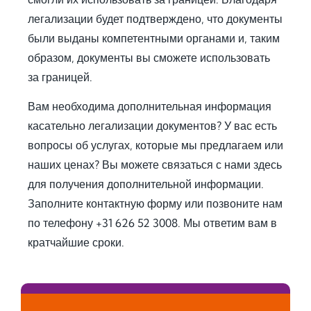
ess 
save
in 
for 
d me 
detai
легализации будет подтверждено, что документы
use 
a 
l, and 
были выданы компетентными органами и, таким
in 
signi
offer
образом, документы вы сможете использовать
Keny
fican
ed 
за границей.
a.
t 
extra 
amo
supp
Вам необходима дополнительная информация
Fro
unt 
ort 
касательно легализации документов? У вас есть
m 
of 
that 
вопросы об услугах, которые мы предлагаем или
the 
time 
mad
наших ценах? Вы можете связаться с нами здесь
very 
and 
e 
для получения дополнительной информации.
begi
effor
ever
nnin
t. I 
ythin
Заполните контактную форму или позвоните нам
g, 
highl
g 
по телефону +31 626 52 3008. Мы ответим вам в
the 
y 
feel 
кратчайшие сроки.
com
reco
strai
muni
mme
ghtf
catio
nd 
orwa
n 
jurid
rd 