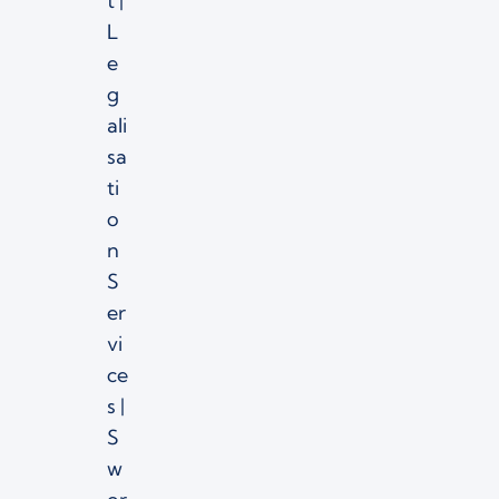
t |
L
e
g
ali
sa
ti
o
n
S
er
vi
ce
s |
S
w