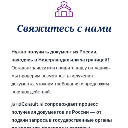
al 
tille 
clear 
assist
proc
guid
ance 
ess. 
ance 
thro
Their 
at 
Свяжитесь с нами
ugho
proa
ever
ut 
ctive 
y 
my 
appr
step, 
docu
oach 
expl
Нужно получить документ из России,
men
and 
aine
находясь в Нидерландах или за границей?
t 
clear 
d the 
Оставьте заявку или опишите вашу ситуацию-
legal
com
legal 
мы проверим возможность получения
isatio
muni
requi
n 
catio
rem
документа, уточним требования и предложим
proc
n 
ents 
порядок действий.
ess 
save
in 
JuridConsult.nl сопровождает процесс
for 
d me 
detai
use 
a 
l, and 
получения документов из России — от
in 
signi
offer
подачи запроса в государственные органы
Keny
fican
ed 
до апостиля, перевода и доставки.