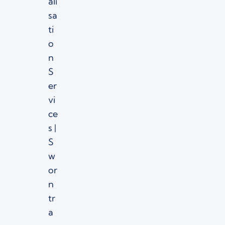
ali
sa
ti
o
n
S
er
vi
ce
s |
S
w
or
n
tr
a