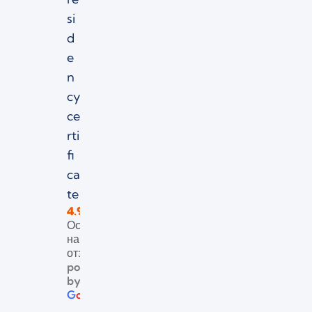
re 
d the 
The 
ble 
si
grati
requi
team 
and 
d
tude 
red 
was 
quic
e
to 
gove
incre
k!
Jurid
rnm
dibly 
n
Cons
ent 
helpf
cy
ult 
instit
ul, 
ce
Lega
ution
prof
rti
l 
s on 
essio
fi
Servi
my 
nal, 
ca
ces, 
beha
and 
te
espe
lf 
resp
cially 
and 
onsiv
4.9
Основываясь
Ms. 
guid
e 
на 138
Dian
ed 
thro
отзывах
a 
me 
ugho
powered
Liep
step
ut 
by
a 
-by-
the 
G
o
o
g
l
e
and 
step 
entir