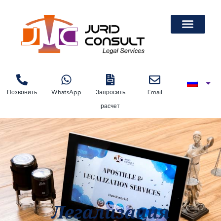
Легализация Докум
Легализация Автодоверенности На Лизинговую Машину
Легализация Автодоверенности На Лизинговую Машину
Легализация Документов В Торгово-Про
Позвонить
WhatsApp
Запросить
Email
расчет
Легализация