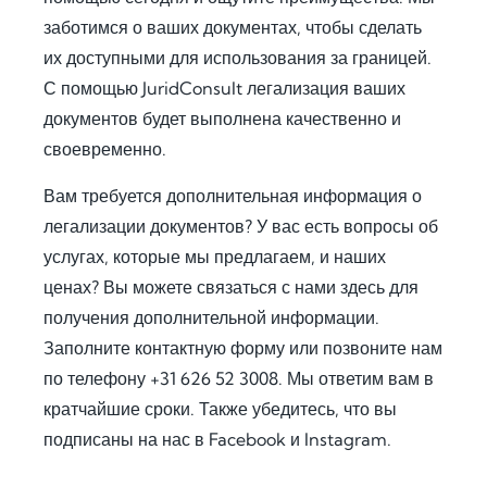
n 
catio
rem
заботимся о ваших документах, чтобы сделать
proc
n 
ents 
их доступными для использования за границей.
ess 
save
in 
for 
d me 
detai
С помощью JuridConsult легализация ваших
use 
a 
l, and 
документов будет выполнена качественно и
in 
signi
offer
своевременно.
Keny
fican
ed 
a.
t 
extra 
Вам требуется дополнительная информация о
amo
supp
легализации документов? У вас есть вопросы об
Fro
unt 
ort 
услугах, которые мы предлагаем, и наших
m 
of 
that 
ценах? Вы можете связаться с нами здесь для
the 
time 
mad
получения дополнительной информации.
very 
and 
e 
Заполните контактную форму или позвоните нам
begi
effor
ever
nnin
t. I 
ythin
по телефону +31 626 52 3008. Мы ответим вам в
g, 
highl
g 
кратчайшие сроки. Также убедитесь, что вы
the 
y 
feel 
подписаны на нас в Facebook и Instagram.
com
reco
strai
muni
mme
ghtf