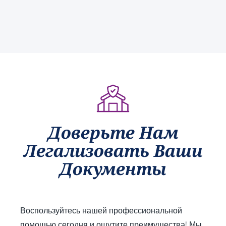
her 
thro
e 
team
ugh 
proc
, for 
the 
ess. 
their 
entir
They 
exce
e 
provi
ption
apos
ded 
al 
tille 
clear 
assist
proc
guid
ance 
ess. 
ance 
thro
Their 
at 
Доверьте Нам
ugho
proa
ever
Легализовать Ваши
ut 
ctive 
y 
my 
appr
step, 
Документы
docu
oach 
expl
men
and 
aine
t 
clear 
d the 
legal
com
legal 
Воспользуйтесь нашей профессиональной
isatio
muni
requi
помощью сегодня и ощутите преимущества! Мы