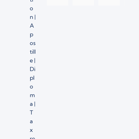
ce 
satisf
expe
time
o
from 
ied 
rienc
to 
Jurid
with 
e 
rece
n |
Cons
the 
with 
ve 
A
ult 
servi
Jurid
my 
p
Lega
ce 
Cons
VOG
os
l 
provi
ult 
and 
till
Servi
ded 
for 
tran
e |
ces
by 
my 
latio
jurid
VOG 
n for
Di
I 
cons
legal
all 
pl
woul
ult.nl
isatio
doc
o
d 
. The 
n 
men
m
like 
team 
and 
ts in 
a |
to 
proa
swor
Viet
T
expr
ctive
n 
nam.
ess 
ly 
trans
High
a
my 
cont
latio
y 
x
since
acte
n. 
relia
re