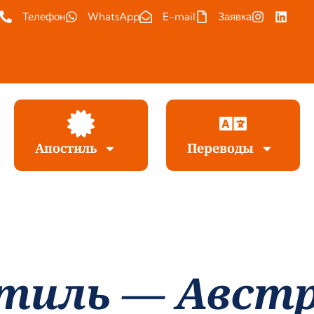
Телефон
WhatsApp
E-mail
Заявка
Апостиль
Переводы
тиль — Авст