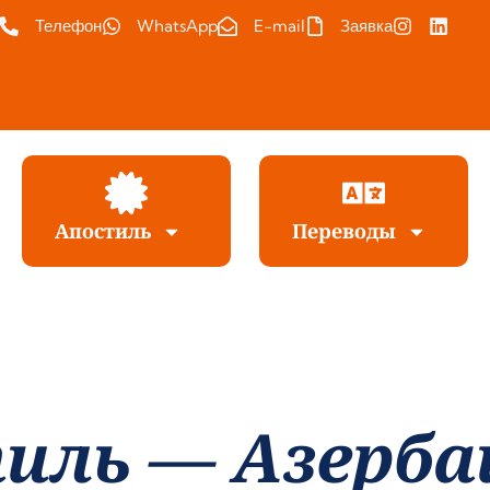
Телефон
WhatsApp
E-mail
Заявка
Апостиль
Переводы
иль — Азерб