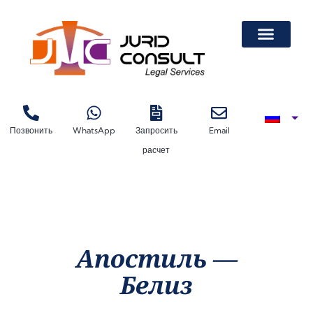
Легализация Докум
Легализация Автодоверенности На Лизинговую Машину
Легализация Автодоверенности На Лизинговую Машину
Легализация Документов В Торгово-Про
Позвонить
WhatsApp
Запросить
Email
расчет
Апостиль —
Белиз