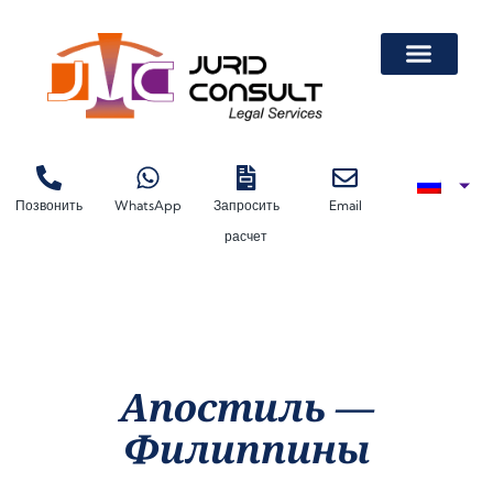
Легализация Докум
Легализация Автодоверенности На Лизинговую Машину
Легализация Автодоверенности На Лизинговую Машину
Легализация Документов В Торгово-Про
Позвонить
WhatsApp
Запросить
Email
расчет
Апостиль —
Филиппины