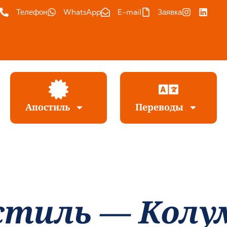
Телефон
WhatsApp
E-mail
Заявка
Апостиль
Переводы
стиль — Колу