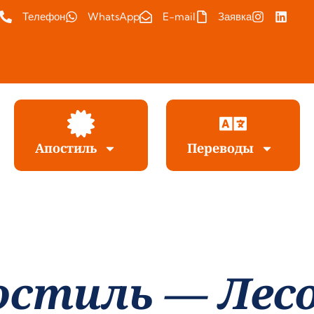
Телефон
WhatsApp
E-mail
Заявка
Апостиль
Переводы
остиль — Лес