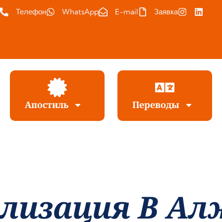
Телефон
WhatsApp
E-mail
Заявка
Апостиль
Переводы
ализация В Ал