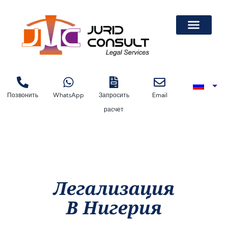
Легализация Докум
Легализация Автодоверенности На Лизинговую Машину
Легализация Автодоверенности На Лизинговую Машину
Легализация Документов В Торгово-Про
Позвонить
WhatsApp
Запросить
Email
расчет
Легализация
В Нигерия