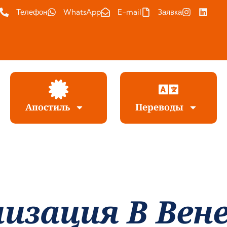
Телефон
WhatsApp
E-mail
Заявка
Апостиль
Переводы
изация В Вене