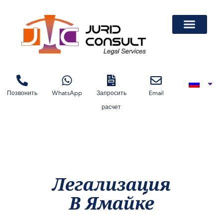
Легализация Докум
Легализация Автодоверенности На Лизинговую Машину
Легализация Автодоверенности На Лизинговую Машину
Легализация Документов В Торгово-Про
Позвонить
WhatsApp
Запросить
Email
расчет
Легализация
В Ямайке