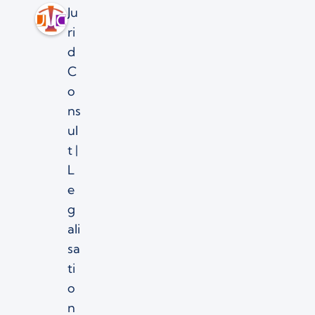
Ju
ri
d
C
o
ns
ul
t |
L
e
g
ali
sa
ti
o
n