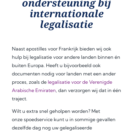
ondersteuning bij
my 
appr
step, 
internationale
docu
oach 
expl
legalisatie
men
and 
aine
t 
clear 
d the 
legal
com
legal 
isatio
muni
requi
Naast apostilles voor Frankrijk bieden wij ook
n 
catio
rem
proc
n 
ents 
hulp bij legalisatie voor andere landen binnen én
ess 
save
in 
buiten Europa. Heeft u bijvoorbeeld ook
for 
d me 
detai
documenten nodig voor landen met een ander
use 
a 
l, and 
proces, zoals de
legalisatie voor de Verenigde
in 
signi
offer
Arabische Emiraten
, dan verzorgen wij dat in één
Keny
fican
ed 
traject.
a.
t 
extra 
amo
supp
Wilt u extra snel geholpen worden? Met
Fro
unt 
ort 
onze
spoedservice
kunt u in sommige gevallen
m 
of 
that 
dezelfde dag nog uw gelegaliseerde
the 
time 
mad