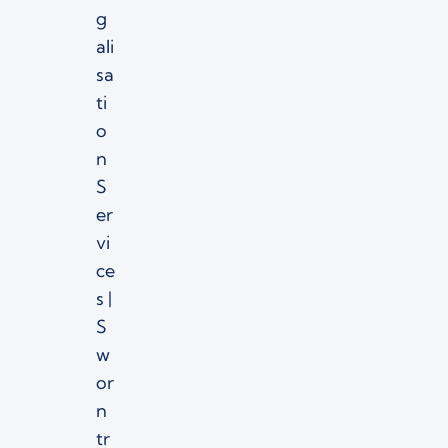
g
ali
sa
ti
o
n
S
er
vi
ce
s |
S
w
or
n
tr