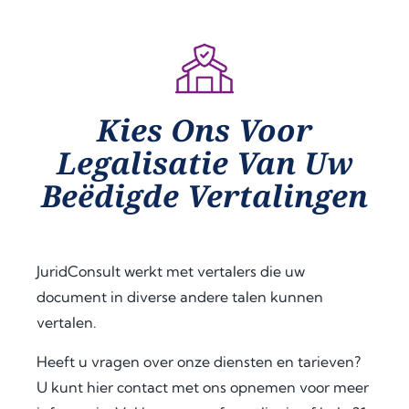
ption
apos
ded 
al 
tille 
clear 
assist
proc
guid
ance 
ess. 
ance 
thro
Their 
at 
Kies Ons Voor
ugho
proa
ever
Legalisatie Van Uw
ut 
ctive 
y 
my 
appr
step, 
Beëdigde Vertalingen
docu
oach 
expl
men
and 
aine
t 
clear 
d the 
legal
com
legal 
JuridConsult werkt met vertalers die uw
isatio
muni
requi
document in diverse andere talen kunnen
n 
catio
rem
vertalen.
proc
n 
ents 
ess 
save
in 
Heeft u vragen over onze diensten en tarieven?
for 
d me 
detai
U kunt hier contact met ons opnemen voor meer
use 
a 
l, and 