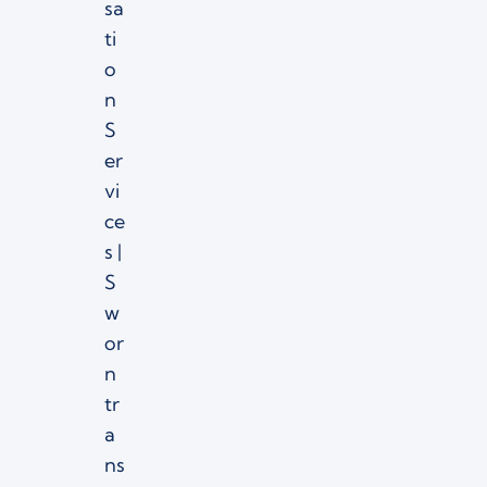
sa
ti
o
n
S
er
vi
ce
s |
S
w
or
n
tr
a
ns