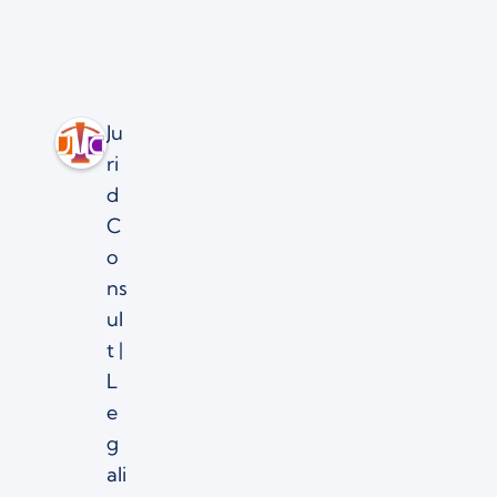
Ju
ri
d
C
o
ns
ul
t |
L
e
g
ali