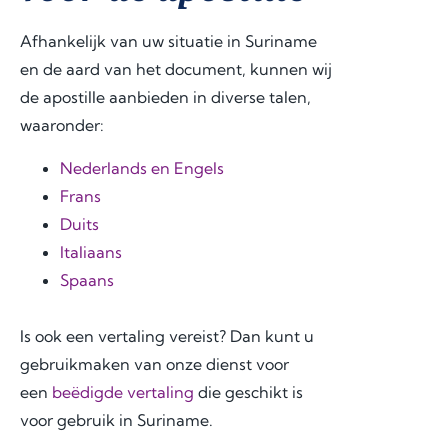
amo
supp
Fro
unt 
ort 
Afhankelijk van uw situatie in Suriname
m 
of 
that 
en de aard van het document, kunnen wij
the 
time 
mad
de apostille aanbieden in diverse talen,
very 
and 
e 
waaronder:
begi
effor
ever
nnin
t. I 
ythin
Nederlands en Engels
g, 
highl
g 
Frans
the 
y 
feel 
Duits
com
reco
strai
Italiaans
muni
mme
ghtf
catio
nd 
orwa
Spaans
n 
jurid
rd 
was 
cons
and 
Is ook een vertaling vereist? Dan kunt u
prof
ult.nl 
stres
gebruikmaken van onze dienst voor
essio
to 
s-
een
beëdigde vertaling
die geschikt is
nal, 
anyo
free. 
voor gebruik in Suriname.
pro
ne 
The 
mpt, 
seeki
servi