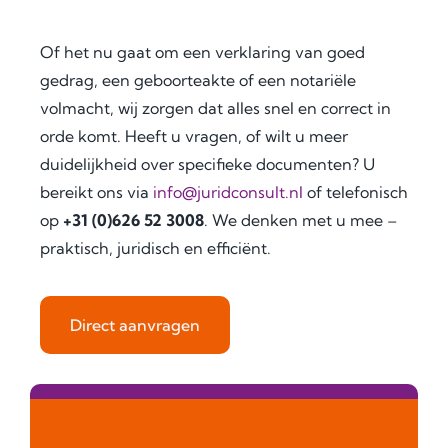
the 
tille 
. I 
legal
servi
woul
Of het nu gaat om een verklaring van goed
isatio
ces. 
d 
gedrag, een geboorteakte of een notariële
n 
Than
highl
requi
k 
y 
volmacht, wij zorgen dat alles snel en correct in
rem
you 
reco
orde komt. Heeft u vragen, of wilt u meer
ents, 
for 
mme
duidelijkheid over specifieke documenten? U
expe
your 
nd 
bereikt ons via
info@juridconsult.nl
of telefonisch
cted 
outst
the
op
+31 (0)626 52 3008
. We denken met u mee –
timel
andi
m to 
praktisch, juridisch en efficiënt.
ines, 
ng 
anyo
costs
assist
ne 
, and 
ance!
need
docu
ing 
Direct aanvragen
men
docu
tatio
men
n 
t 
need
legal
ed. 
isatio