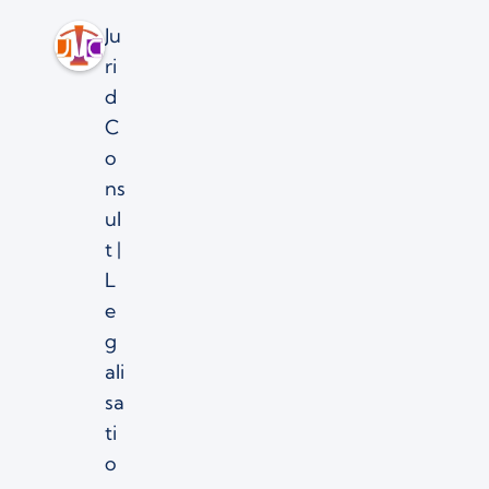
Ju
ri
d
C
o
ns
ul
t |
L
e
g
ali
sa
ti
o