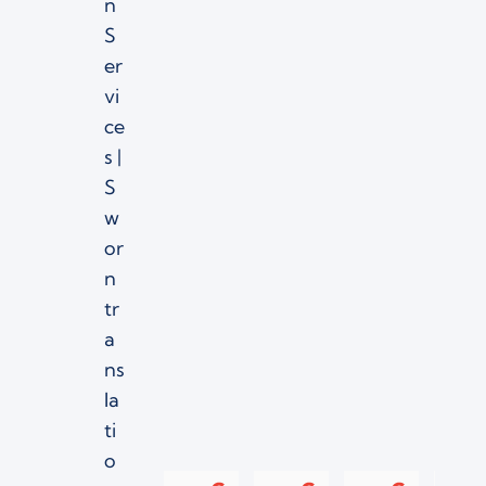
n
S
er
vi
ce
s |
S
w
or
n
tr
a
ns
la
ti
o