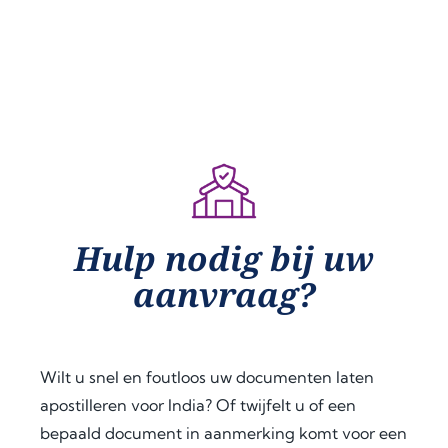
y 
and 
impr
step 
effici
essiv
of 
ent 
ely 
the 
legal 
fast, 
proc
supp
with 
ess 
ort 
grea
was 
for 
t 
caref
docu
com
ully 
men
muni
expl
t 
catio
Hulp nodig bij uw
aine
legal
n 
d to 
izati
from 
aanvraag?
me, 
on 
start 
inclu
and 
to 
ding 
apos
finish
the 
tille 
. I 
Wilt u snel en foutloos uw documenten laten
legal
servi
woul
apostilleren voor India? Of twijfelt u of een
isatio
ces. 
d 
bepaald document in aanmerking komt voor een
n 
Than
highl