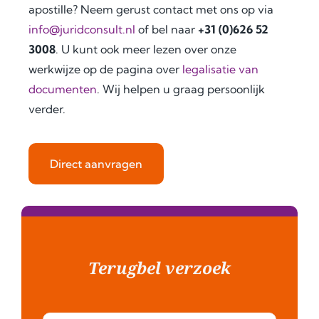
apostille? Neem gerust contact met ons op via
requi
k 
y 
info@juridconsult.nl
of bel naar
+31 (0)626 52
rem
you 
reco
ents, 
for 
mme
3008
. U kunt ook meer lezen over onze
expe
your 
nd 
werkwijze op de pagina over
legalisatie van
cted 
outst
the
documenten
. Wij helpen u graag persoonlijk
timel
andi
m to 
verder.
ines, 
ng 
anyo
costs
assist
ne 
, and 
ance!
need
Direct aanvragen
docu
ing 
men
docu
tatio
men
n 
t 
need
legal
ed. 
isatio
Terugbel verzoek
Whe
n or 
neve
certi
r I 
fied 