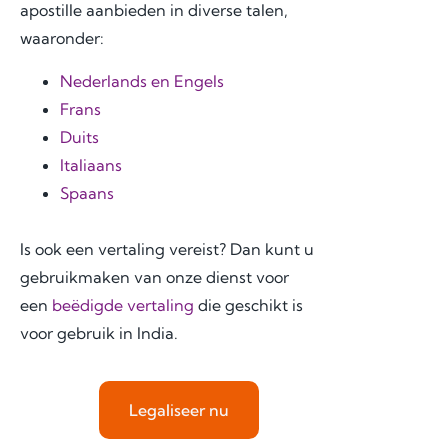
apostille aanbieden in diverse talen,
very 
and 
e 
waaronder:
begi
effor
ever
nnin
t. I 
ythin
Nederlands en Engels
g, 
highl
g 
Frans
the 
y 
feel 
Duits
com
reco
strai
Italiaans
muni
mme
ghtf
catio
nd 
orwa
Spaans
n 
jurid
rd 
was 
cons
and 
Is ook een vertaling vereist? Dan kunt u
prof
ult.nl 
stres
gebruikmaken van onze dienst voor
essio
to 
s-
een
beëdigde vertaling
die geschikt is
nal, 
anyo
free. 
voor gebruik in India.
pro
ne 
The 
mpt, 
seeki
servi
and 
ng 
ce 
clear. 
relia
was 
Legaliseer nu
Ever
ble 
also 