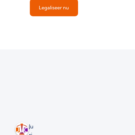
Legaliseer nu
Ju
ri