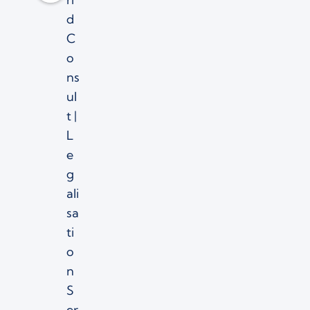
d
C
o
ns
ul
t |
L
e
g
ali
sa
ti
o
n
S
er