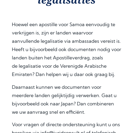
docu
oach 
expl
men
and 
aine
t 
clear 
d the 
legal
com
legal 
Hoewel een apostille voor Samoa eenvoudig te
isatio
muni
requi
verkrijgen is, zijn er landen waarvoor
n 
catio
rem
aanvullende legalisatie via ambassades vereist is.
proc
n 
ents 
Heeft u bijvoorbeeld ook documenten nodig voor
ess 
save
in 
for 
d me 
detai
landen buiten het Apostilleverdrag, zoals
use 
a 
l, and 
de
legalisatie voor de Verenigde Arabische
in 
signi
offer
Emiraten
? Dan helpen wij u daar ook graag bij.
Keny
fican
ed 
a.
t 
extra 
Daarnaast kunnen we documenten voor
amo
supp
meerdere landen gelijktijdig verwerken. Gaat u
Fro
unt 
ort 
bijvoorbeeld ook naar
Japan
? Dan combineren
m 
of 
that 
we uw aanvraag snel en efficiënt.
the 
time 
mad
very 
and 
e 
Voor vragen of directe ondersteuning kunt u ons
begi
effor
ever
bereiken via
info@juridconsult.nl
of telefonisch