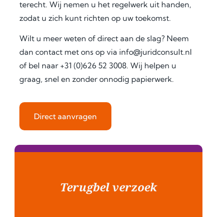
terecht. Wij nemen u het regelwerk uit handen,
ess 
save
in 
zodat u zich kunt richten op uw toekomst.
for 
d me 
detai
use 
a 
l, and 
Wilt u meer weten of direct aan de slag? Neem
in 
signi
offer
dan contact met ons op via info@juridconsult.nl
Keny
fican
ed 
of bel naar +31 (0)626 52 3008. Wij helpen u
a.
t 
extra 
graag, snel en zonder onnodig papierwerk.
amo
supp
Fro
unt 
ort 
m 
of 
that 
the 
time 
mad
Direct aanvragen
very 
and 
e 
begi
effor
ever
nnin
t. I 
ythin
g, 
highl
g 
the 
y 
feel 
Terugbel verzoek
com
reco
strai
muni
mme
ghtf
catio
nd 
orwa