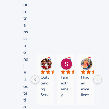
or
n
tr
a
ns
la
ti
o
ns
jean N.
Sergei K.
Sabrina P
|
2 maanden geleden
3 maanden geleden
5 maanden
A
Outs
I am 
I had 
Very
tt
tandi
extr
an 
fast 
es
ng 
emel
exce
wor
ta
Servi
y 
llent 
ing 
ti
ce 
satisf
expe
time
o
from 
ied 
rienc
to 