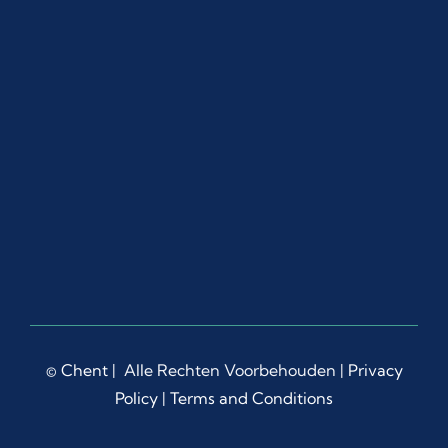
ance 
and 
supp
ort, 
both 
by 
emai
l and 
Wha
tsAp
p, 
whic
h 
gave 
me 
©
Chent
| Alle Rechten Voorbehouden |
Privacy
confi
denc
Policy
|
Terms and Conditions
e 
and 