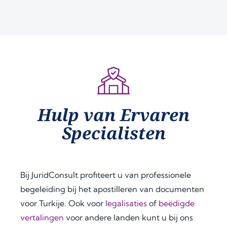
team
ugh 
proc
, for 
the 
ess. 
their 
entir
They 
exce
e 
provi
ption
apos
ded 
al 
tille 
clear 
assist
proc
guid
ance 
ess. 
ance 
thro
Their 
at 
Hulp van Ervaren
ugho
proa
ever
Specialisten
ut 
ctive 
y 
my 
appr
step, 
docu
oach 
expl
men
and 
aine
Bij JuridConsult profiteert u van professionele
t 
clear 
d the 
legal
com
legal 
begeleiding bij het apostilleren van documenten
isatio
muni
requi
voor Turkije. Ook voor
legalisaties
of
beëdigde
n 
catio
rem
vertalingen
voor andere landen kunt u bij ons
proc
n 
ents 