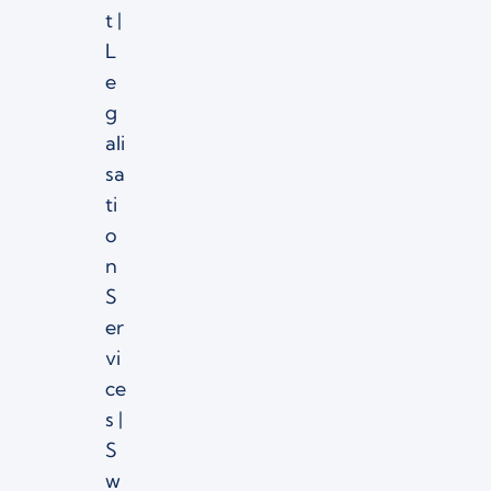
t |
L
e
g
ali
sa
ti
o
n
S
er
vi
ce
s |
S
w