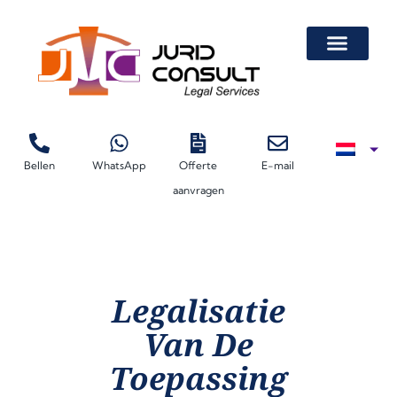
Bellen
WhatsApp
Offerte
E-mail
Beëdigd Vertaler 
Legalisatie Van Autovolmacht Voor Lease
Legalisatie Van Documenten Door De Kamer Van Koophandel (KvK)
Certificaten Van Vrije Verkoop
aanvragen
Legalisatie
Van De
Toepassing