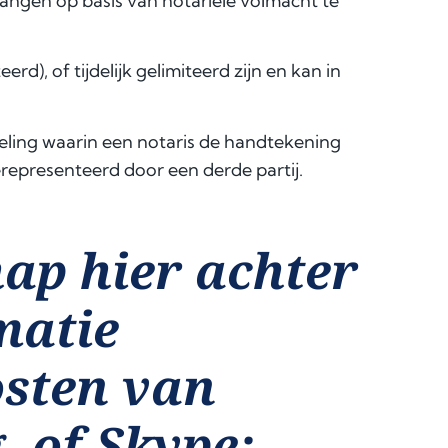
ngen op basis van notariële volmacht te
rd), of tijdelijk gelimiteerd zijn en kan in
deling waarin een notaris de handtekening
representeerd door een derde partij.
ap hier achter
matie
osten van
, of Skype: