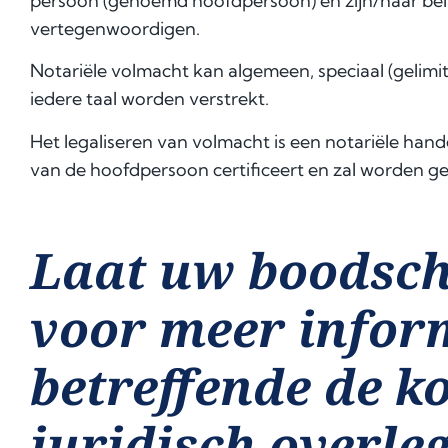
persoon (genoemd hoofdpersoon) en zijn/haar bela
vertegenwoordigen.
Notariële volmacht kan algemeen, speciaal (gelimitee
iedere taal worden verstrekt.
Het legaliseren van volmacht is een notariële han
van de hoofdpersoon certificeert en zal worden ge
Laat uw boodsch
voor meer infor
betreffende de k
juridisch overleg