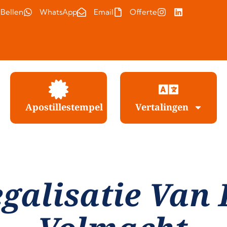
Bellen
WhatsApp
Email
Offerte
Apostillestempel
Vertalingen
galisatie Van 