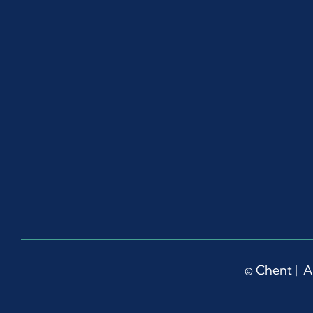
©
Chent
| A