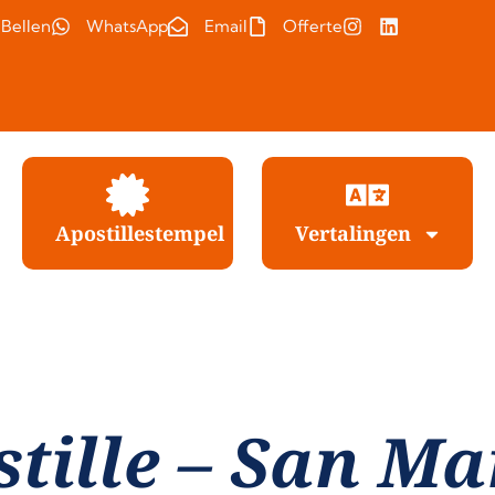
Bellen
WhatsApp
Email
Offerte
Apostillestempel
Vertalingen
tille – San Ma