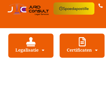
Spoedapostille
Legalisatie
Certificaten