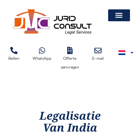
Bellen
WhatsApp
Offerte
E-mail
Beëdigd Vertaler 
Legalisatie Van Autovolmacht Voor Lease
Legalisatie Van Documenten Door De Kamer Van Koophandel (KvK)
Certificaten Van Vrije Verkoop
aanvragen
Legalisatie
Van India