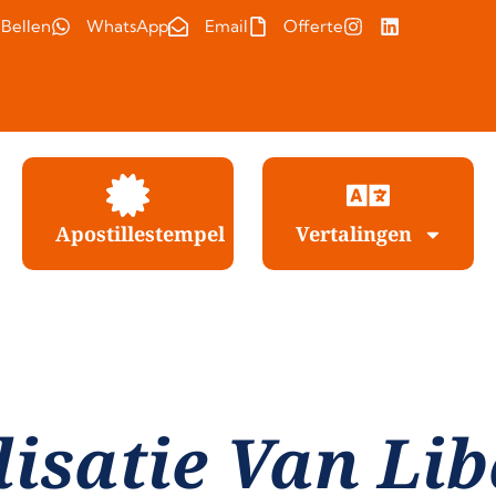
Bellen
WhatsApp
Email
Offerte
Apostillestempel
Vertalingen
lisatie Van Li