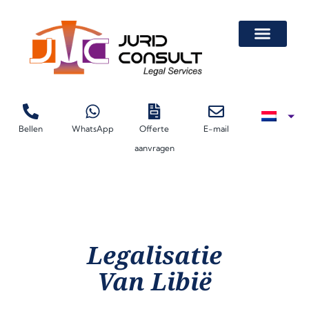
Bellen
WhatsApp
Offerte
E-mail
Beëdigd Vertaler 
Legalisatie Van Autovolmacht Voor Lease
Legalisatie Van Documenten Door De Kamer Van Koophandel (KvK)
Certificaten Van Vrije Verkoop
aanvragen
Legalisatie
Van Libië