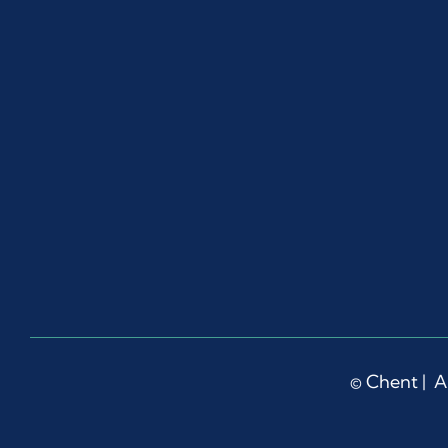
©
Chent
| A