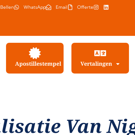
Bellen
WhatsApp
Email
Offerte
Apostillestempel
Vertalingen
lisatie Van Ni