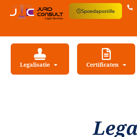
Spoedapostille
Legalisatie
Certificaten
Lega