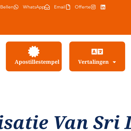
Bellen
WhatsApp
Email
Offerte
Apostillestempel
Vertalingen
isatie Van Sri