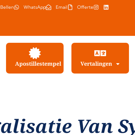
Bellen
WhatsApp
Email
Offerte
Apostillestempel
Vertalingen
alisatie Van S