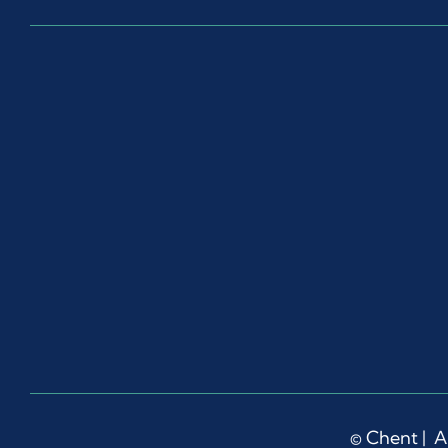
©
Chent
| A