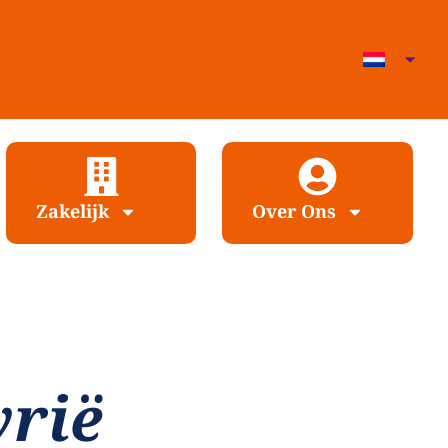
Zakelijk
Over Ons
yrië