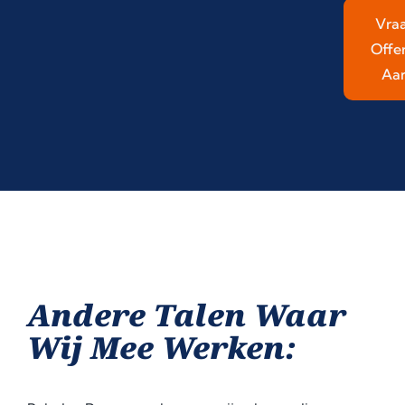
Vra
Offe
Aa
Andere Talen Waar
Wij Mee Werken: