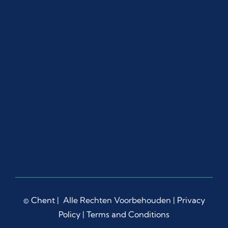
I 
recei
ved 
detai
led 
guid
ance 
and 
supp
ort, 
both 
by 
emai
l and 
Wha
tsAp
p, 
©
Chent
| Alle Rechten Voorbehouden |
Privacy
whic
Policy
|
Terms and Conditions
h 