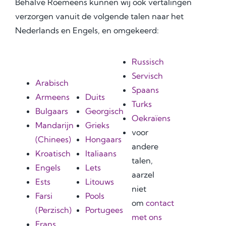
Behalve Roemeens kunnen wij ook vertalingen
verzorgen vanuit de volgende talen naar het
Nederlands en Engels, en omgekeerd:
Russisch
Servisch
Arabisch
Spaans
Armeens
Duits
Turks
Bulgaars
Georgisch
Oekraïens
Mandarijn
Grieks
voor
(Chinees)
Hongaars
andere
Kroatisch
Italiaans
talen,
Engels
Lets
aarzel
Ests
Litouws
niet
Farsi
Pools
om
contact
(Perzisch)
Portugees
met ons
Frans