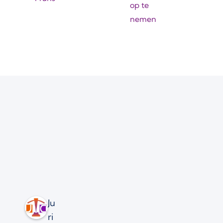
op te
nemen
Ju
ri