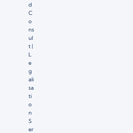
d
C
o
ns
ul
t |
L
e
g
ali
sa
ti
o
n
S
er