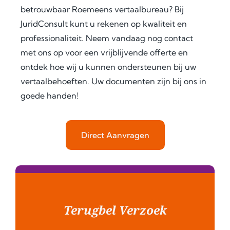
men
and 
aine
betrouwbaar Roemeens vertaalbureau? Bij
t 
clear 
d the 
JuridConsult kunt u rekenen op kwaliteit en
legal
com
legal 
professionaliteit. Neem vandaag nog contact
isatio
muni
requi
met ons op voor een vrijblijvende offerte en
n 
catio
rem
ontdek hoe wij u kunnen ondersteunen bij uw
proc
n 
ents 
ess 
save
in 
vertaalbehoeften. Uw documenten zijn bij ons in
for 
d me 
detai
goede handen!
use 
a 
l, and 
in 
signi
offer
Keny
fican
ed 
Direct Aanvragen
a.
t 
extra 
amo
supp
Fro
unt 
ort 
m 
of 
that 
the 
time 
mad
very 
and 
e 
Terugbel Verzoek
begi
effor
ever
nnin
t. I 
ythin