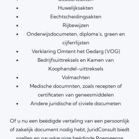
Huwelijksakten
Eechtscheidingsakten
Rijbewijzen
Onderwijsdocumeten, diploma’s, graen en
cijferrlijsten
Verklaring Omtent het Gedarg (VOG)
Bedrijfsuittreksels en Kamen van
Koophandel-uittreksels
Volmachten
Medische documnten, zoals recepten of
certificaten van geneesmiddelen
Andere juridische of civiele documeten
Of u nu een be
ë
digde vertaling van een persoonlijk
of zakelijk document nodig hebt, JuridConsult biedt
snellen en nauwkeurige be
ë
digde Roemeense