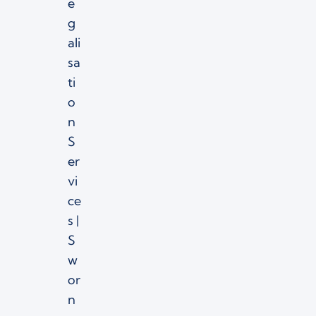
e
g
ali
sa
ti
o
n
S
er
vi
ce
s |
S
w
or
n