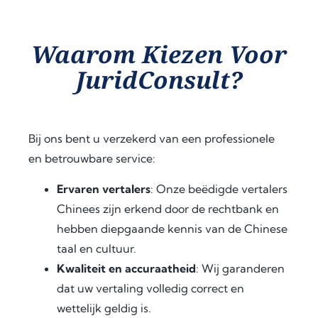
exce
e 
provi
ption
apos
ded 
al 
tille 
clear 
Waarom Kiezen Voor
assist
proc
guid
JuridConsult?
ance 
ess. 
ance 
thro
Their 
at 
ugho
proa
ever
ut 
ctive 
y 
Bij ons bent u verzekerd van een professionele
my 
appr
step, 
en betrouwbare service:
docu
oach 
expl
men
and 
aine
Ervaren vertalers
: Onze beëdigde vertalers
t 
clear 
d the 
Chinees zijn erkend door de rechtbank en
legal
com
legal 
hebben diepgaande kennis van de Chinese
isatio
muni
requi
taal en cultuur.
n 
catio
rem
proc
n 
ents 
Kwaliteit en accuraatheid
: Wij garanderen
ess 
save
in 
dat uw vertaling volledig correct en
for 
d me 
detai
wettelijk geldig is.
use 
a 
l, and 