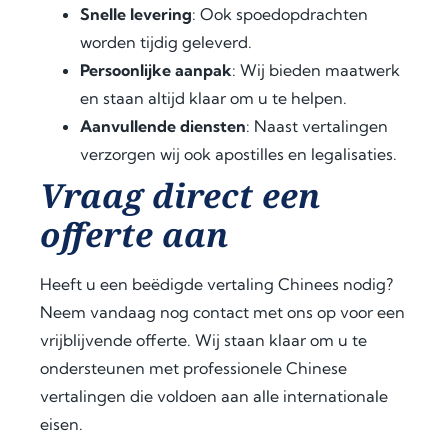
Snelle levering
: Ook spoedopdrachten
in 
signi
offer
worden tijdig geleverd.
Keny
fican
ed 
Persoonlijke aanpak
: Wij bieden maatwerk
a.
t 
extra 
amo
supp
en staan altijd klaar om u te helpen.
Fro
unt 
ort 
Aanvullende diensten
: Naast vertalingen
m 
of 
that 
verzorgen wij ook apostilles en legalisaties.
the 
time 
mad
Vraag direct een
very 
and 
e 
begi
effor
ever
offerte aan
nnin
t. I 
ythin
g, 
highl
g 
Heeft u een beëdigde vertaling Chinees nodig?
the 
y 
feel 
com
reco
strai
Neem vandaag nog contact met ons op voor een
muni
mme
ghtf
vrijblijvende offerte. Wij staan klaar om u te
catio
nd 
orwa
ondersteunen met professionele Chinese
n 
jurid
rd 
vertalingen die voldoen aan alle internationale
was 
cons
and 
eisen.
prof
ult.nl 
stres